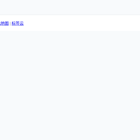
站地图
|
标签云