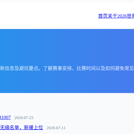
首页
关于2026
杯的最新信息及避坑要点。了解赛事安排、比赛时间以及如何避免
007
2026-07-25
岩无缘名单，新援上位
2026-07-11