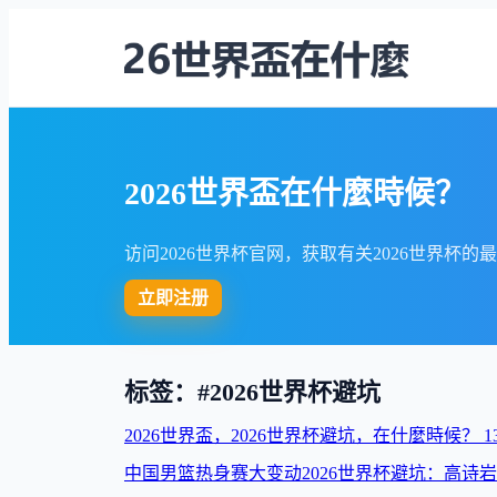
2026世界盃在什麼時候？
访问2026世界杯官网，获取有关2026世界
立即注册
标签：#2026世界杯避坑
2026世界盃，2026世界杯避坑，在什麼時候？ 131
中国男篮热身赛大变动2026世界杯避坑：高诗