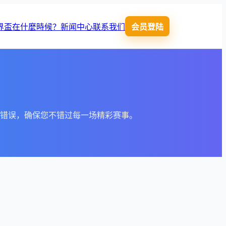
世界盃在什麼時候？
新闻中心
联系我们
会员登陆
常见错误，确保您不错过每一场精彩赛事。