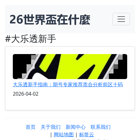
#大乐透新手
大乐透新手指南：期号专家推荐质合分析前区十码
2026-04-02
首页
关于我们
新闻中心
联系我们
|
网站地图
|
标签云