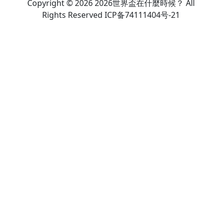
Copyright © 2026 2026世界盃在什麼時候？ All
Rights Reserved ICP备74111404号-21