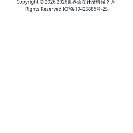
Copyright © 2026 2026世界盃在什麼時候？ All
Rights Reserved ICP备19425886号-25