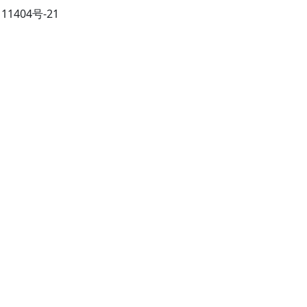
111404号-21