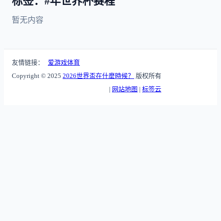
标签：#年世界杯赛程
暂无内容
友情链接：
爱游戏体育
Copyright © 2025
2026世界盃在什麼時候？
版权所有
|
网站地图
|
标签云