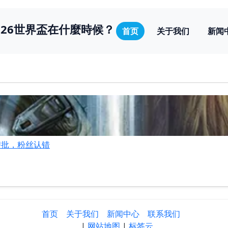
026世界盃在什麼時候？
首页
关于我们
新闻
碧批，粉丝认错
首页
关于我们
新闻中心
联系我们
|
网站地图
|
标签云