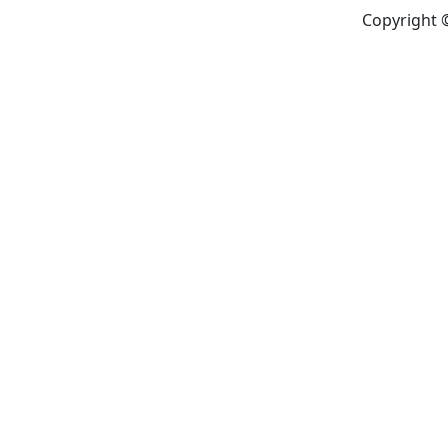
Copyright