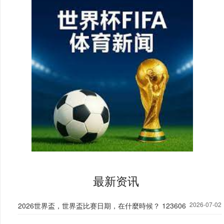
最新资讯
2026-07-02
2026世界盃，世界盃比赛日期，在什麼時候？ 123606