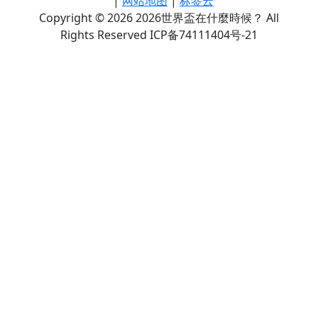
|
网站地图
|
标签云
Copyright © 2026 2026世界盃在什麼時候？ All
Rights Reserved ICP备74111404号-21