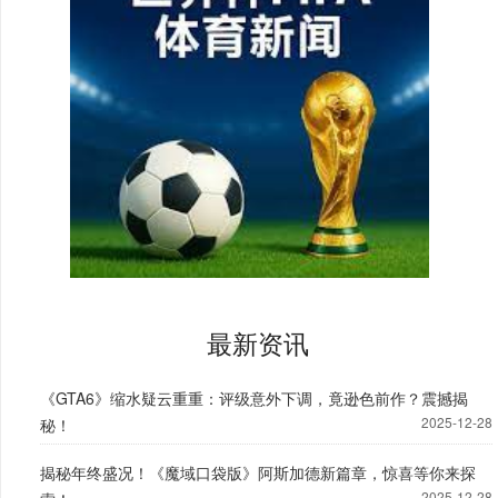
最新资讯
《GTA6》缩水疑云重重：评级意外下调，竟逊色前作？震撼揭
2025-12-28
秘！
揭秘年终盛况！《魔域口袋版》阿斯加德新篇章，惊喜等你来探
2025-12-28