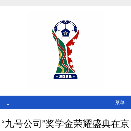
Skip
to
content
菜单
“九号公司”奖学金荣耀盛典在京