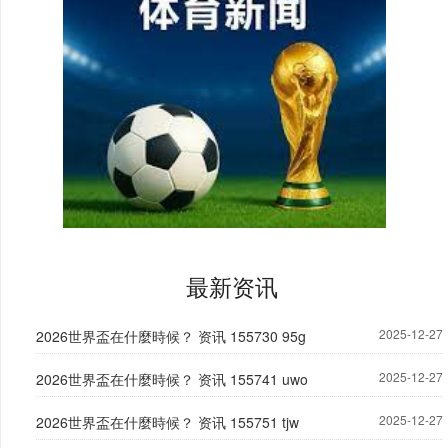
最新资讯
2025-12-27
2026世界盃在什麼時候？ 资讯 155730 95g
2025-12-27
2026世界盃在什麼時候？ 资讯 155741 uwo
2025-12-27
2026世界盃在什麼時候？ 资讯 155751 tjw