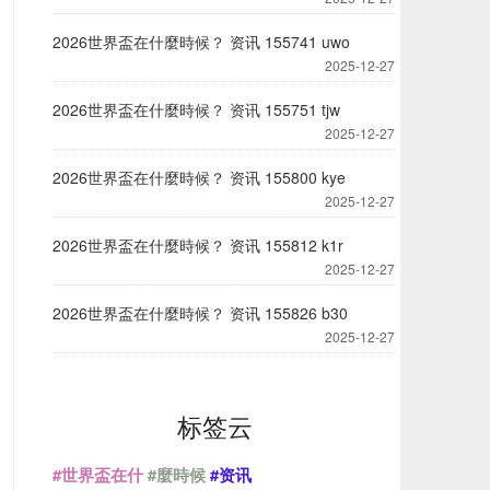
2026世界盃在什麼時候？ 资讯 155741 uwo
2025-12-27
2026世界盃在什麼時候？ 资讯 155751 tjw
2025-12-27
2026世界盃在什麼時候？ 资讯 155800 kye
2025-12-27
2026世界盃在什麼時候？ 资讯 155812 k1r
2025-12-27
2026世界盃在什麼時候？ 资讯 155826 b30
2025-12-27
标签云
#世界盃在什
#麼時候
#资讯