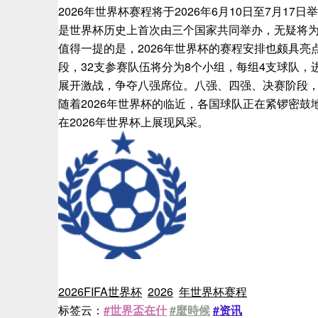
2026年世界杯赛程将于2026年6月10日至7月
是世界杯历史上首次由三个国家共同举办，无疑将
值得一提的是，2026年世界杯的赛程安排也颇具
段，32支参赛队伍将分为8个小组，每组4支球队，
展开激战，争夺八强席位。八强、四强、决赛阶段
随着2026年世界杯的临近，各国球队正在紧锣密
在2026年世界杯上展现风采。
2026FIFA世界杯
2026
年世界杯赛程
标签云：
#世界盃在什
#麼時候
#资讯