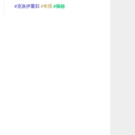
#克洛伊重归
#奇境
#揭秘