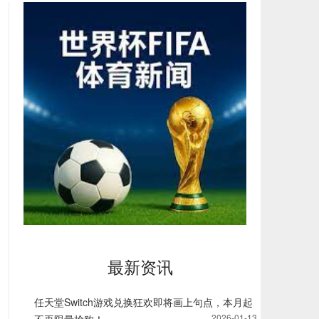
最新资讯
任天堂Switch游戏兑换狂欢即将画上句点，本月起
2026-01-13