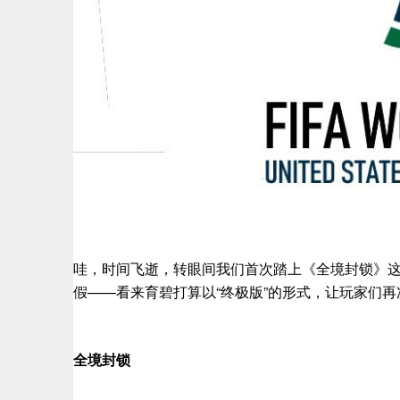
哇，时间飞逝，转眼间我们首次踏上《全境封锁》
假——看来育碧打算以“终极版”的形式，让玩家们
全境封锁