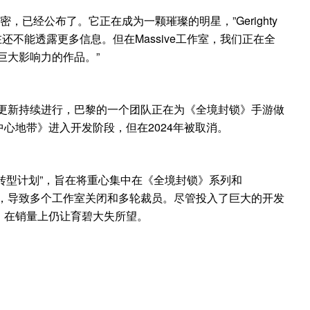
，已经公布了。它正在成为一颗璀璨的明星，”Gerighty
“我现在还不能透露更多信息。但在Massive工作室，我们正在全
巨大影响力的作品。”
更新持续进行，巴黎的一个团队正在为《全境封锁》手游做
中心地带》进入开发阶段，但在2024年被取消。
“自愿职业转型计划”，旨在将重心集中在《全境封锁》系列和
部分，导致多个工作室关闭和多轮裁员。尽管投入了巨大的开发
徒》在销量上仍让育碧大失所望。