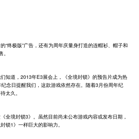
的“终极版”广告，还有为周年庆量身打造的连帽衫、帽子和
售。
知道，2013年E3展会上，《全境封锁》的预告片成为热
年纪念日提醒我们，这款游戏依然存在。随着3月份周年纪
等待太久。
《全境封锁3》。虽然目前尚未公布游戏内容或发布日期，
封锁1》一样巨大的影响力。