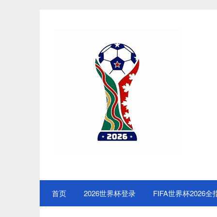
Skip
to
content
首页
2026世界杯登录
FIFA世界杯2026全