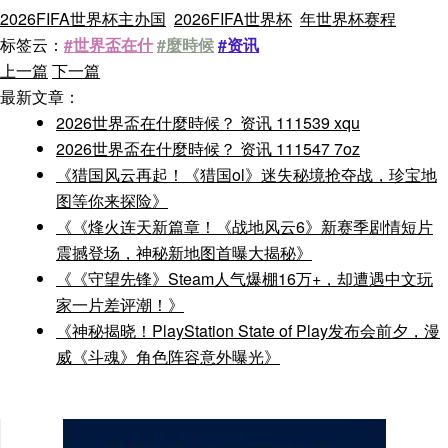
2026FIFA世界杯主办国
2026FIFA世界杯
年世界杯赛程
标签云：
#世界盃在什
#麼時候
#资讯
上一篇
下一篇
最新文章：
2026世界盃在什麼時候？ 资讯 111539 xqu
2026世界盃在什麼時候？ 资讯 111547 7oz
《猎国风云再起！《猎国ol》迷失秘境抢夺战，珍宝地
图等你来探险》
《《烽火连天新篇章！《战地风云6》新赛季剧情短片
震撼登场，神秘新地图首曝大揭秘》
《《守望先锋》Steam人气爆棚16万+，却遭遇中文玩
家一片差评潮！》
《神秘揭晓！PlayStation State of Play发布会前夕，漫
威《斗魂》角色阵容意外曝光》