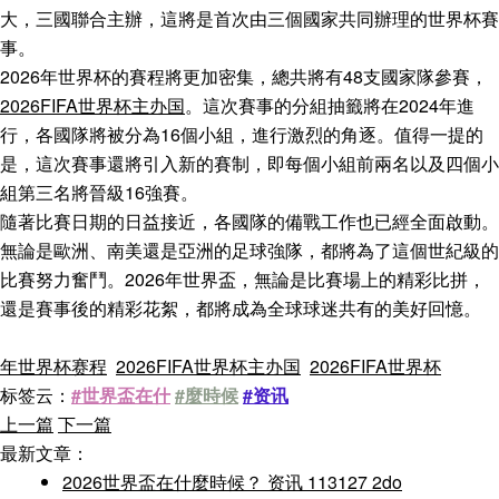
大，三國聯合主辦，這將是首次由三個國家共同辦理的世界杯賽
事。
2026年世界杯的賽程將更加密集，總共將有48支國家隊參賽，
2026FIFA世界杯主办国
。這次賽事的分組抽籤將在2024年進
行，各國隊將被分為16個小組，進行激烈的角逐。值得一提的
是，這次賽事還將引入新的賽制，即每個小組前兩名以及四個小
組第三名將晉級16強賽。
隨著比賽日期的日益接近，各國隊的備戰工作也已經全面啟動。
無論是歐洲、南美還是亞洲的足球強隊，都將為了這個世紀級的
比賽努力奮鬥。2026年世界盃，無論是比賽場上的精彩比拼，
還是賽事後的精彩花絮，都將成為全球球迷共有的美好回憶。
年世界杯赛程
2026FIFA世界杯主办国
2026FIFA世界杯
标签云：
#世界盃在什
#麼時候
#资讯
上一篇
下一篇
最新文章：
2026世界盃在什麼時候？ 资讯 113127 2do