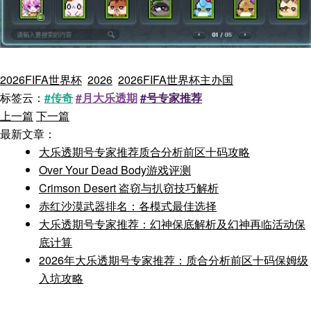
2026FIFA世界杯
2026
2026FIFA世界杯主办国
标签云：
#传奇
#月大乐透期
#号专家推荐
上一篇
下一篇
最新文章：
大乐透期号专家推荐质合分析前区十码攻略
Over Your Dead Body游戏评测
Crimson Desert 盗窃与扒窃技巧解析
赤红沙漠武器排名：各模式最佳选择
大乐透期号专家推荐：幻神保底解析及幻神再临活动保
底计算
2026年大乐透期号专家推荐：质合分析前区十码保姆级
入坑攻略