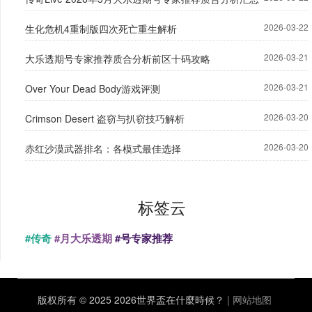
2026-03-22
生化危机4重制版四次死亡重生解析
2026-03-21
大乐透期号专家推荐质合分析前区十码攻略
2026-03-21
Over Your Dead Body游戏评测
2026-03-20
Crimson Desert 盗窃与扒窃技巧解析
2026-03-20
赤红沙漠武器排名：各模式最佳选择
标签云
#传奇
#月大乐透期
#号专家推荐
版权所有 © 2025 2026世界盃在什麼時候？
|
网站地图