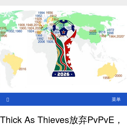
Skip
to
content
菜单
Thick As Thieves放弃PvPvE，