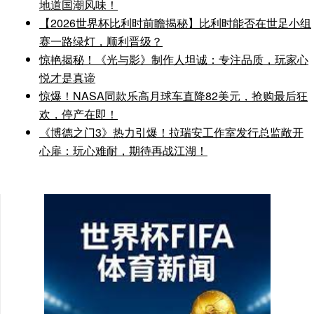
地道国潮风味！
【2026世界杯比利时前瞻揭秘】比利时能否在世足小组
赛一路绿灯，顺利晋级？
惊艳揭秘！《光与影》制作人坦诚：专注品质，玩家心
悦才是真谛
惊爆！NASA同款乐高月球车直降82美元，抢购最后狂
欢，停产在即！
《博德之门3》热力引爆！拉瑞安工作室发行总监敞开
心扉：玩心难耐，期待再战江湖！