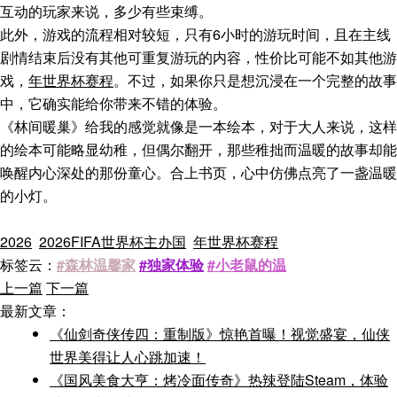
互动的玩家来说，多少有些束缚。
此外，游戏的流程相对较短，只有6小时的游玩时间，且在主线
剧情结束后没有其他可重复游玩的内容，性价比可能不如其他游
戏，
年世界杯赛程
。不过，如果你只是想沉浸在一个完整的故事
中，它确实能给你带来不错的体验。
《林间暖巢》给我的感觉就像是一本绘本，对于大人来说，这样
的绘本可能略显幼稚，但偶尔翻开，那些稚拙而温暖的故事却能
唤醒内心深处的那份童心。合上书页，心中仿佛点亮了一盏温暖
的小灯。
2026
2026FIFA世界杯主办国
年世界杯赛程
标签云：
#森林温馨家
#独家体验
#小老鼠的温
上一篇
下一篇
最新文章：
《仙剑奇侠传四：重制版》惊艳首曝！视觉盛宴，仙侠
世界美得让人心跳加速！
《国风美食大亨：烤冷面传奇》热辣登陆Steam，体验