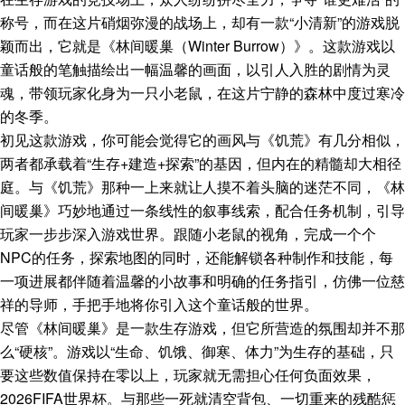
称号，而在这片硝烟弥漫的战场上，却有一款“小清新”的游戏脱
颖而出，它就是《林间暖巢（Winter Burrow）》。这款游戏以
童话般的笔触描绘出一幅温馨的画面，以引人入胜的剧情为灵
魂，带领玩家化身为一只小老鼠，在这片宁静的森林中度过寒冷
的冬季。
初见这款游戏，你可能会觉得它的画风与《饥荒》有几分相似，
两者都承载着“生存+建造+探索”的基因，但内在的精髓却大相径
庭。与《饥荒》那种一上来就让人摸不着头脑的迷茫不同，《林
间暖巢》巧妙地通过一条线性的叙事线索，配合任务机制，引导
玩家一步步深入游戏世界。跟随小老鼠的视角，完成一个个
NPC的任务，探索地图的同时，还能解锁各种制作和技能，每
一项进展都伴随着温馨的小故事和明确的任务指引，仿佛一位慈
祥的导师，手把手地将你引入这个童话般的世界。
尽管《林间暖巢》是一款生存游戏，但它所营造的氛围却并不那
么“硬核”。游戏以“生命、饥饿、御寒、体力”为生存的基础，只
要这些数值保持在零以上，玩家就无需担心任何负面效果，
2026FIFA世界杯
。与那些一死就清空背包、一切重来的残酷惩