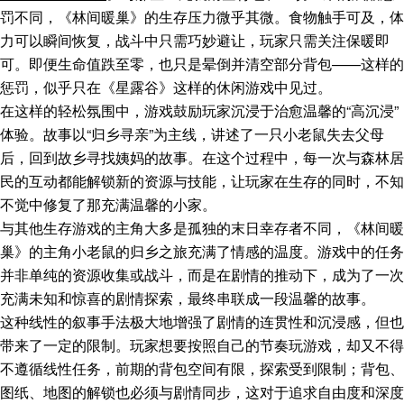
罚不同，《林间暖巢》的生存压力微乎其微。食物触手可及，体
力可以瞬间恢复，战斗中只需巧妙避让，玩家只需关注保暖即
可。即便生命值跌至零，也只是晕倒并清空部分背包——这样的
惩罚，似乎只在《星露谷》这样的休闲游戏中见过。
在这样的轻松氛围中，游戏鼓励玩家沉浸于治愈温馨的“高沉浸”
体验。故事以“归乡寻亲”为主线，讲述了一只小老鼠失去父母
后，回到故乡寻找姨妈的故事。在这个过程中，每一次与森林居
民的互动都能解锁新的资源与技能，让玩家在生存的同时，不知
不觉中修复了那充满温馨的小家。
与其他生存游戏的主角大多是孤独的末日幸存者不同，《林间暖
巢》的主角小老鼠的归乡之旅充满了情感的温度。游戏中的任务
并非单纯的资源收集或战斗，而是在剧情的推动下，成为了一次
充满未知和惊喜的剧情探索，最终串联成一段温馨的故事。
这种线性的叙事手法极大地增强了剧情的连贯性和沉浸感，但也
带来了一定的限制。玩家想要按照自己的节奏玩游戏，却又不得
不遵循线性任务，前期的背包空间有限，探索受到限制；背包、
图纸、地图的解锁也必须与剧情同步，这对于追求自由度和深度