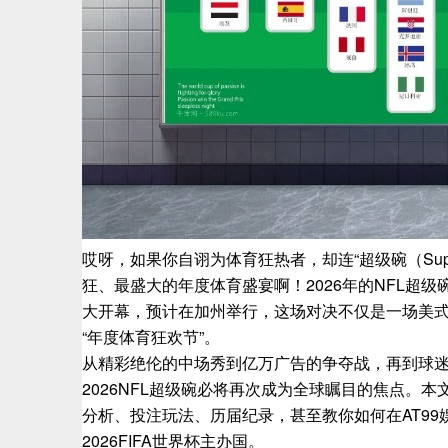
哎呀，如果你自诩为体育狂热者，却连“超级碗（Sup
狂、最盛大的年度体育盛宴啊！2026年的NFL超级碗（S
大开幕，预计在加州举行，这场对决不仅是一场美
“年度体育狂欢节”。
从精彩绝伦的中场秀到亿万广告的争夺战，再到球迷最关心
2026NFL超级碗必将再次成为全球瞩目的焦点。本
分析、投注玩法、历届纪录，甚至教你如何在AT9
2026FIFA世界杯主办国
。