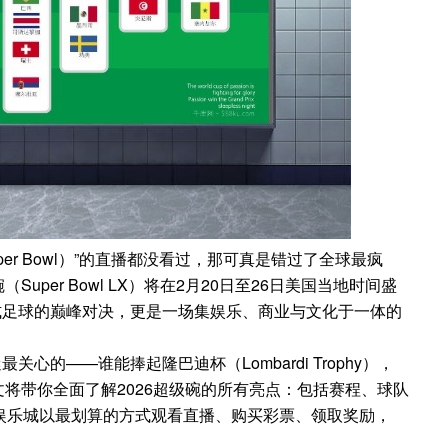
er Bowl）”的直播都没看过，那可真是错过了全球最疯
uper Bowl LX）将在2月20日至26日美国当地时间盛
式足球的巅峰对决，更是一场集娱乐、商业与文化于一体的
的——谁能捧起隆巴迪杯（Lombardi Trophy），
文将带你全面了解2026超级碗的所有亮点：包括赛程、球队
9娱乐城以最划算的方式观看直播、购买彩票、领取奖励，