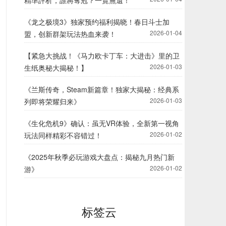
精準評析，誰將奪冠？一覽無遺！
《龙之极境3》独家预约福利揭晓！春日斗士加
2026-01-04
盟，创新群架玩法热血来袭！
【紧急大挑战！《马力欧卡丁车：大进击》里的卫
2026-01-03
生纸奥秘大揭秘！】
《兰斯传奇，Steam新篇章！独家大揭秘：经典系
2026-01-03
列即将荣耀归来》
《生化危机9》确认：虽无VR体验，全新第一视角
2026-01-02
玩法同样精彩不容错过！
《2025年秋季必玩游戏大盘点：揭秘九月热门新
2026-01-02
游》
标签云