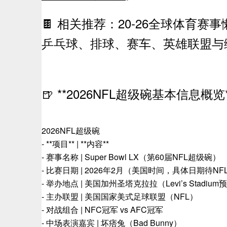
🍫 相关推荐：20-26全球体育
乒乓球、排球、赛车、英雄联盟与
🍺 **2026NFL超级碗基本信息概览*
2026NFL超级碗
- **项目** | **内容**
- 赛事名称 | Super Bowl LX（第60届NFL超级碗）
- 比赛日期 | 2026年2月（美国时间，具体日期待N
- 举办地点 | 美国加州圣塔克拉拉（Levi’s Stadium
- 主办联盟 | 美国国家美式足球联盟（NFL）
- 对战组合 | NFC冠军 vs AFC冠军
- 中场表演嘉宾 | 坏痞兔（Bad Bunny）