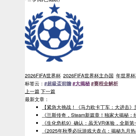
2026FIFA世界杯
2026FIFA世界杯主办国
年世界杯
标签云：
#超級盃前瞻
#大揭秘
#賽程全解析
上一篇
下一篇
最新文章：
【紧急大挑战！《马力欧卡丁车：大进击》
《兰斯传奇，Steam新篇章！独家大揭秘
《生化危机9》确认：虽无VR体验，全新
《2025年秋季必玩游戏大盘点：揭秘九月