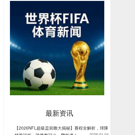
最新资讯
【2026NFL超級盃前瞻大揭秘】賽程全解析，球隊
2026-01-04