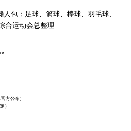
赛事懒人包：足球、篮球、棒球、羽毛球、
综合运动会总整理
*
FL官方公布）
预定）