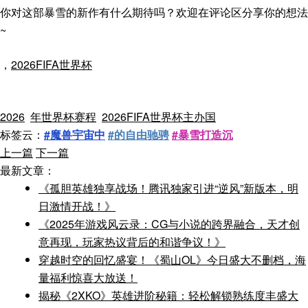
你对这部暴雪的新作有什么期待吗？欢迎在评论区分享你的想法
~
，
2026FIFA世界杯
2026
年世界杯赛程
2026FIFA世界杯主办国
标签云：
#魔兽宇宙中
#的自由驰骋
#暴雪打造沉
上一篇
下一篇
最新文章：
《孤胆英雄独享战场！腾讯独家引进“逆风”新版本，明
日激情开战！》
《2025年游戏风云录：CG与小说的跨界融合，天才创
意再现，玩家热议背后的和谐争议！》
穿越时空的回忆盛宴！《蜀山OL》今日盛大不删档，海
量福利惊喜大放送！
揭秘《2XKO》英雄进阶秘籍：轻松解锁熟练度丰盛大