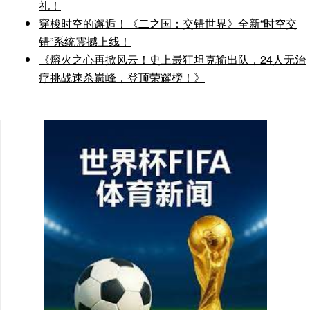
礼！
穿梭时空的邂逅！《二之国：交错世界》全新“时空交
错”系统震撼上线！
《熔火之心再掀风云！史上最狂坦克输出队，24人无治
疗挑战速杀巅峰，登顶荣耀榜！》