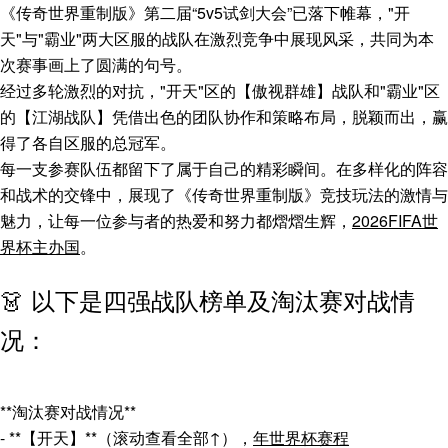
《传奇世界重制版》第二届“5v5试剑大会”已落下帷幕，"开
天"与"霸业"两大区服的战队在激烈竞争中展现风采，共同为本
次赛事画上了圆满的句号。
经过多轮激烈的对抗，"开天"区的【傲视群雄】战队和"霸业"区
的【江湖战队】凭借出色的团队协作和策略布局，脱颖而出，赢
得了各自区服的总冠军。
每一支参赛队伍都留下了属于自己的精彩瞬间。在多样化的阵容
和战术的交锋中，展现了《传奇世界重制版》竞技玩法的激情与
魅力，让每一位参与者的热爱和努力都熠熠生辉，
2026FIFA世
界杯主办国
。
👗 以下是四强战队榜单及淘汰赛对战情
况：
**淘汰赛对战情况**
- **【开天】**（滚动查看全部↑），
年世界杯赛程