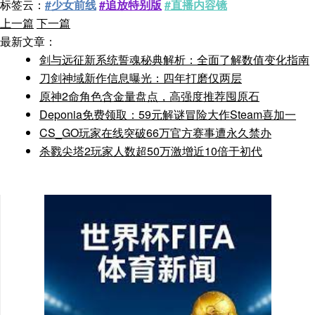
标签云：
#少女前线
#追放特别版
#直播内容镜
上一篇
下一篇
最新文章：
剑与远征新系统誓魂秘典解析：全面了解数值变化指南
刀剑神域新作信息曝光：四年打磨仅两层
原神2命角色含金量盘点，高强度推荐囤原石
Deponia免费领取：59元解谜冒险大作Steam喜加一
CS_GO玩家在线突破66万官方赛事遭永久禁办
杀戮尖塔2玩家人数超50万激增近10倍于初代