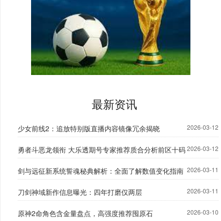
最新资讯
2026-03-12
少女前线2：追放特别版直播内容镜像冗余揭晓
2026-03-12
勇者斗恶龙领衔 大乐透期号专家推荐质合分析前区十码
2026-03-11
剑与远征新系统誓魂秘典解析：全面了解数值变化指南
2026-03-11
刀剑神域新作信息曝光：四年打磨仅两层
2026-03-10
原神2命角色含金量盘点，高强度推荐囤原石