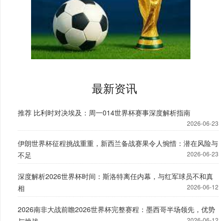
最新资讯
推荐 比利时对决埃及：周一014世界杯赛事深度解析指南
2026-06-23
伊朗世界杯征程挑战重重，新西兰备战赛果令人惋惜：潜在风险与
2026-06-23
不足
深度解析2026世界杯时间：斯洛特离任内幕，与红军球员不和真
2026-06-12
相
2026南非大战前瞻2026世界杯完整赛程：墨西哥半场领先，优势
2026-06-12