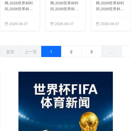
际赛精彩预测
球员的领航风
黑山赛事攻略
网,2026世界杯时
网,2026世界杯时
网,2026世界杯时
采
间,2026世界杯避
间,2026世界杯避
间,2026世界杯避
坑,世界盃比赛日
坑,世界盃比赛日
坑,世界盃比赛日
期,2026世界杯完
期,2026世界杯完
期,2026世界杯完
2026-06-07
2026-06-07
2026-06-07
整赛程,推荐 2026
整赛程,布伦森力
整赛程,推荐 2026
年赛事...
挽狂，世界盃...
赛季国...
首页
上一页
1
2
3
...