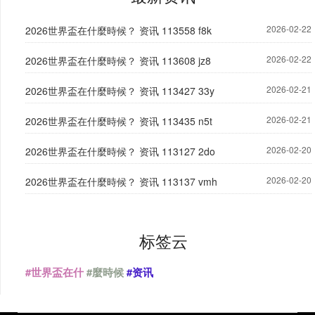
2026-02-22
2026世界盃在什麼時候？ 资讯 113558 f8k
2026-02-22
2026世界盃在什麼時候？ 资讯 113608 jz8
2026-02-21
2026世界盃在什麼時候？ 资讯 113427 33y
2026-02-21
2026世界盃在什麼時候？ 资讯 113435 n5t
2026-02-20
2026世界盃在什麼時候？ 资讯 113127 2do
2026-02-20
2026世界盃在什麼時候？ 资讯 113137 vmh
标签云
#世界盃在什
#麼時候
#资讯