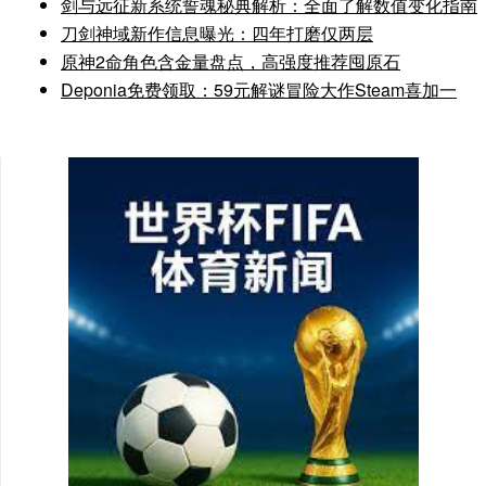
剑与远征新系统誓魂秘典解析：全面了解数值变化指南
刀剑神域新作信息曝光：四年打磨仅两层
原神2命角色含金量盘点，高强度推荐囤原石
Deponia免费领取：59元解谜冒险大作Steam喜加一