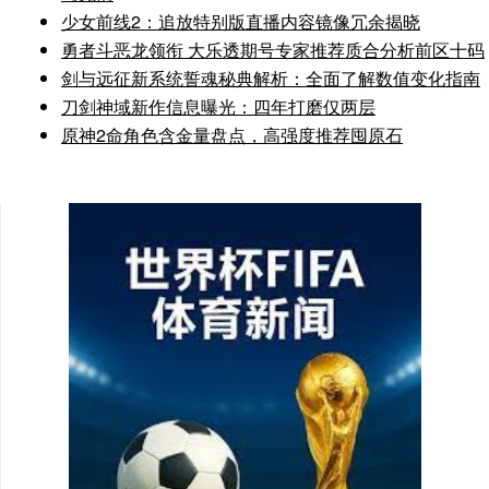
少女前线2：追放特别版直播内容镜像冗余揭晓
勇者斗恶龙领衔 大乐透期号专家推荐质合分析前区十码
剑与远征新系统誓魂秘典解析：全面了解数值变化指南
刀剑神域新作信息曝光：四年打磨仅两层
原神2命角色含金量盘点，高强度推荐囤原石