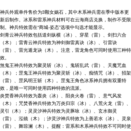
神兵外观单件售价为3颗女娲石，其中木系神兵需在季中版本更
新后制作。冰系和雷系神兵材料可在云海商店兑换，制作不受限
制。神兵特效需在“商城-姿态”选项中勾选才能显示。
剑青云神兵特效包括道剑纵横（冰）、穿星（雷）、剑扫六合
（木）；雷青云神兵特效为神剑御雷真诀（冰）、引雷诀
（雷）、雷光遁龙诀（木）。注意，雷龙角色可同时使用三种特
效。
煞鬼王神兵特效为聚灵斩（冰）、鬼斩乱武（雷）、天魔咒血
（木）；罡鬼王神兵特效为聚灵斩（冰）、痴情咒（冰）、招架
（雷）、罡风明王斩（木）。罡鬼王角色冰系神兵拥有双重特
效，是唯一可同时使用四种特效的流派。
炎焚香神兵特效为轰炎（冰）、阳炎火卷（雷）、意气风发
（木）；咒焚香神兵特效为万炎归宗（冰）、八荒火龙（雷）、
灵引（木）；灵灵汐神兵特效为灵豚咏（冰）、玄水御灵
（雷）、泓镜（木）；汐灵汐神兵特效为上善若水（冰）、灵泉
（雷）、舞琼澜（木）。提醒：雷系和木系神兵特效不可同时使