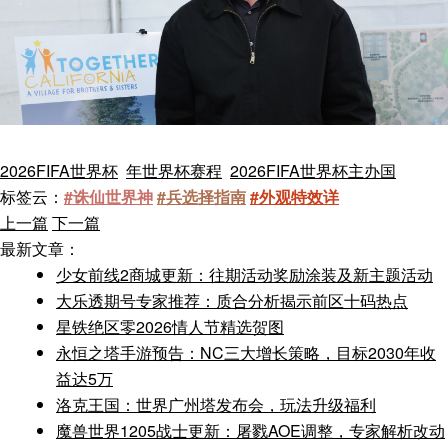
2026FIFA世界杯
年世界杯赛程
2026FIFA世界杯主办国
标签云：
#诛仙世界神
#兵选择指南
#外观特效详
上一篇
下一篇
最新文章：
少女前线2商城更新：往期活动奖励涂装及新主题活动
大乐透期号专家推荐：质合分析揭示前区十码热点
星铁绝区零2026情人节精选贺图
永恒之塔手游预告：NC三大增长策略，目标2030年收
益达5万
洛克王国：世界广州塔发布会，玩法升级福利
魔兽世界1205战士更新：屠戮AOE调整，专家解析改动